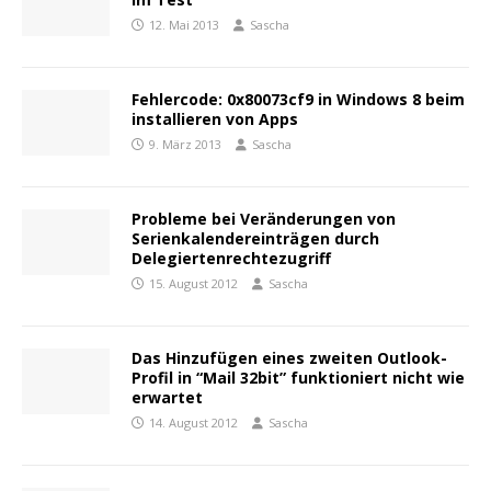
12. Mai 2013
Sascha
Fehlercode: 0x80073cf9 in Windows 8 beim
installieren von Apps
9. März 2013
Sascha
Probleme bei Veränderungen von
Serienkalendereinträgen durch
Delegiertenrechtezugriff
15. August 2012
Sascha
Das Hinzufügen eines zweiten Outlook-
Profil in “Mail 32bit” funktioniert nicht wie
erwartet
14. August 2012
Sascha